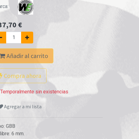
rca:
37,70
€
Añadir al carrito
Compra ahora
Temporalmente sin existencias
Agregar a mi lista
po
:
GBB
libre
:
6 mm.