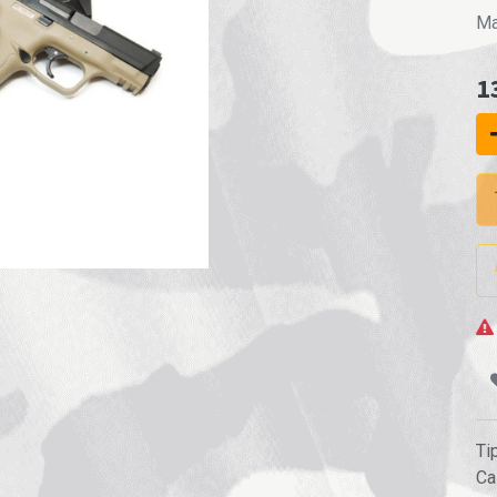
Ma
1
Ti
Ca