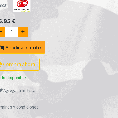
rca:
6,95
€
Añadir al carrito
Compra ahora
uds disponible
Agregar a mi lista
rminos y condiciones