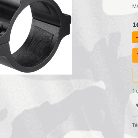
Ma
1
1 
Té