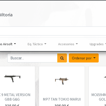
Vitoria
s Airsoft
Eq. Táctico
Accesorios
Upgrades
Ordenar por
 9 METAL VERSION
MC6594M
GBB G&G
MP7 TAN TOKIO MARUI
GOL