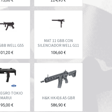
215,00
€
224,95
€
MAT 11 GBB CON
GBB WELL G55
SILENCIADOR WELL G11
101,20
€
106,60
€
NEGRO TOKIO
MARUI
H&K HK416 A5 GBR
395,00
€
586,90
€