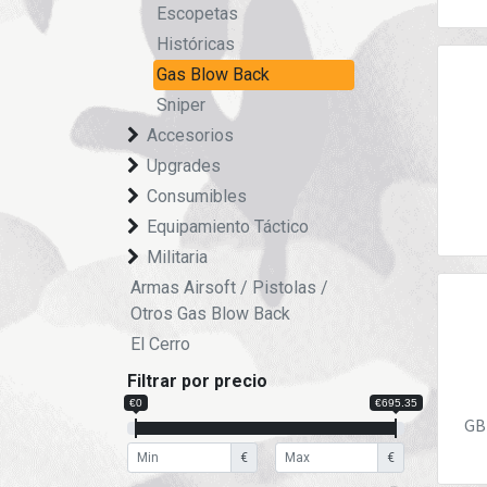
Escopetas
Históricas
Gas Blow Back
Sniper
Accesorios
Upgrades
Consumibles
Equipamiento Táctico
Militaria
Armas Airsoft / Pistolas /
Otros Gas Blow Back
El Cerro
Filtrar por precio
€0
€695.35
GB
€
€