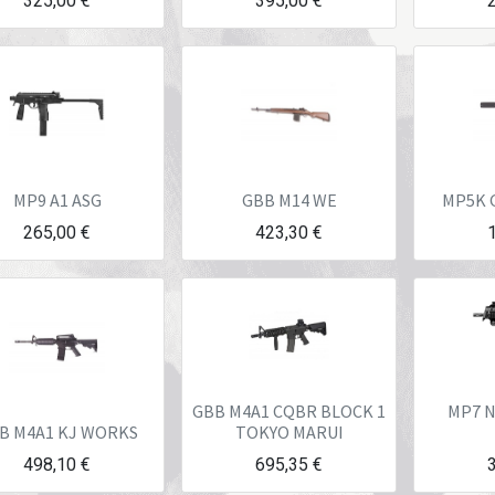
325,00
€
395,00
€
MP9 A1 ASG
GBB M14 WE
MP5K 
265,00
€
423,30
€
GBB M4A1 CQBR BLOCK 1
MP7 
B M4A1 KJ WORKS
TOKYO MARUI
498,10
€
695,35
€