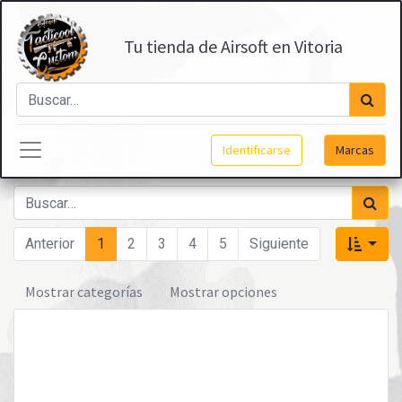
Tu tienda de Airsoft en Vitoria
Identificarse
Marcas
Anterior
1
2
3
4
5
Siguiente
Mostrar categorías
Mostrar opciones