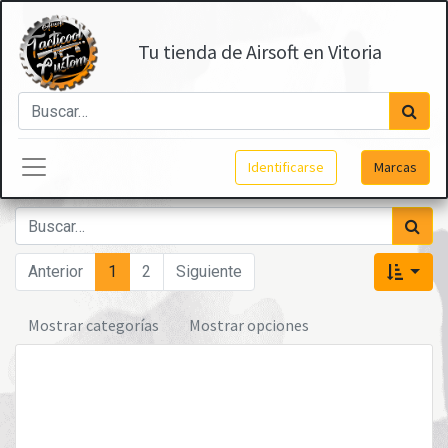
Tu tienda de Airsoft en Vitoria
Identificarse
Marcas
Anterior
1
2
Siguiente
Mostrar categorías
Mostrar opciones