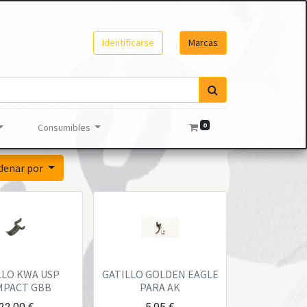
Identificarse
Marcas
0
Consumibles
denar por
LLO KWA USP
GATILLO GOLDEN EAGLE
MPACT GBB
PARA AK