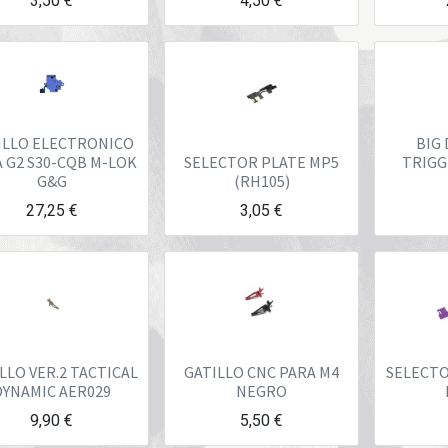
3,50
€
4,50
€
ILLO ELECTRONICO
BIG
 G2 S30-CQB M-LOK
SELECTOR PLATE MP5
TRIGG
G&G
(RH105)
27,25
€
3,05
€
LLO VER.2 TACTICAL
GATILLO CNC PARA M4
SELECTO
DYNAMIC AER029
NEGRO
9,90
€
5,50
€