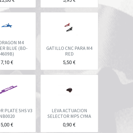
22,00
€
5,95
€
 DRAGON M4
ER BLUE (BD-
GATILLO CNC PARA M4
4609B)
RED
7,10
€
5,50
€
R PLATE SHS V3
LEVA ACTUACION
NB0020
SELECTOR MP5 CYMA
5,00
€
0,90
€