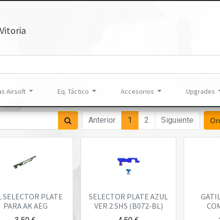
Vitoria
s Airsoft
Eq. Táctico
Accesorios
Upgrades
Anterior
1
2
Siguiente
Or
L SELECTOR PLATE
SELECTOR PLATE AZUL
GATI
PARA AK AEG
VER 2 SHS (B072-BL)
CO