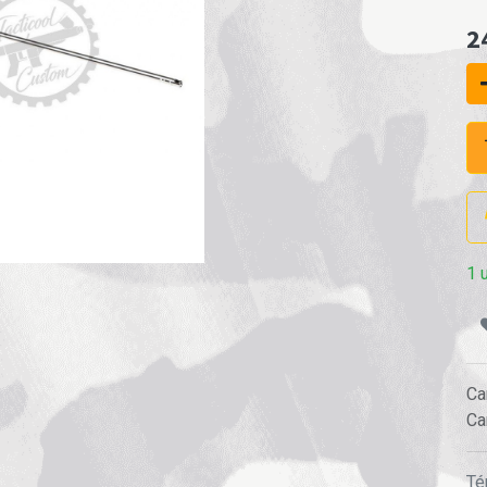
2
1 
Ca
Ca
Té