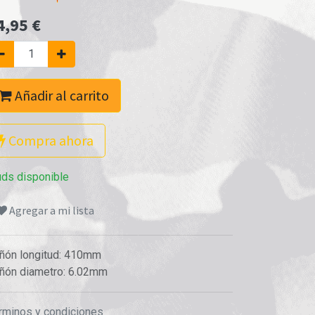
4,95
€
Añadir al carrito
Compra ahora
uds disponible
Agregar a mi lista
ñón longitud
:
410mm
ñón diametro
:
6.02mm
rminos y condiciones