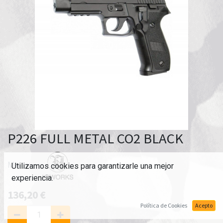
P226 FULL METAL CO2 BLACK
Marca:
Utilizamos cookies para garantizarle una mejor
experiencia.
136,20
€
Política de Cookies
Acepto