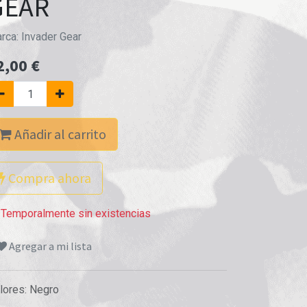
GEAR
rca:
Invader Gear
2,00
€
Añadir al carrito
Compra ahora
Temporalmente sin existencias
Agregar a mi lista
lores
:
Negro