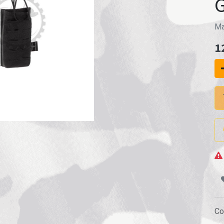
Ma
1
Co