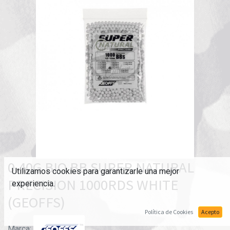
0.40G BIO BB SUPER NATURAL
Utilizamos cookies para garantizarle una mejor
PRECISION 1000RDS WHITE
experiencia.
(GEOFFS)
Política de Cookies
Acepto
Marca: