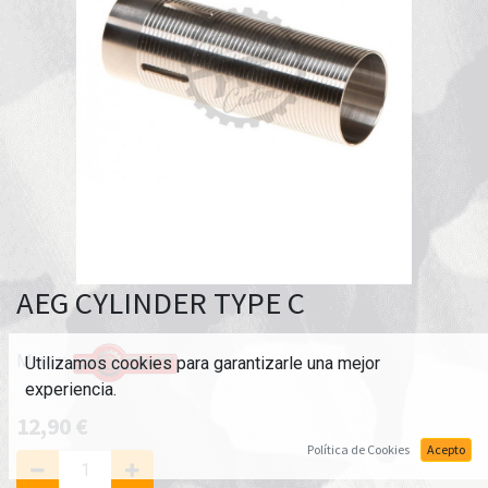
AEG CYLINDER TYPE C
Marca:
Utilizamos cookies para garantizarle una mejor
experiencia.
12,90
€
Política de Cookies
Acepto