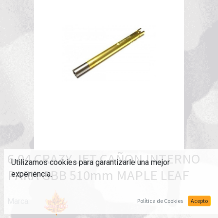
6.04 CRAZY JET CAÑON INTERNO
Utilizamos cookies para garantizarle una mejor
PARA GBB 510mm MAPLE LEAF
experiencia.
Marca:
Política de Cookies
Acepto