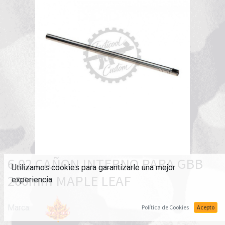
6.02 CAÑON INTERNO PARA GBB
Utilizamos cookies para garantizarle una mejor
200mm MAPLE LEAF
experiencia.
Marca:
Política de Cookies
Acepto