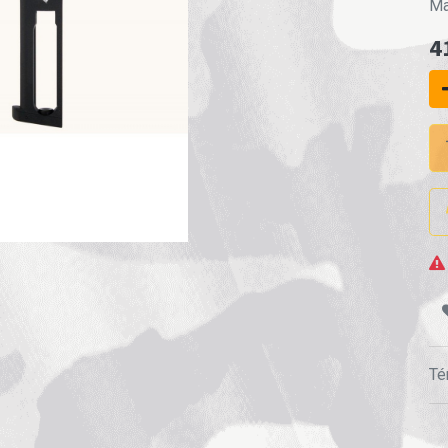
Ma
4
Té