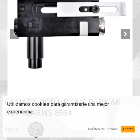
CAMARA HOP UP CNC PARA AK
Utilizamos cookies para garantizarle una mejor
RETROARMS 6564
experiencia.
Marca:
Política de Cookies
Acepto