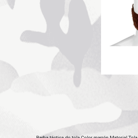
Barba táctica de tela Color marrón Material Tela