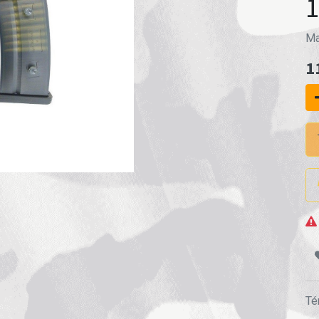
Ma
1
Té