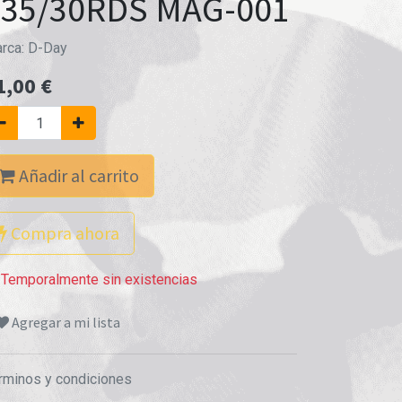
135/30RDS MAG-001
rca:
D-Day
1,00
€
Añadir al carrito
Compra ahora
Temporalmente sin existencias
Agregar a mi lista
rminos y condiciones