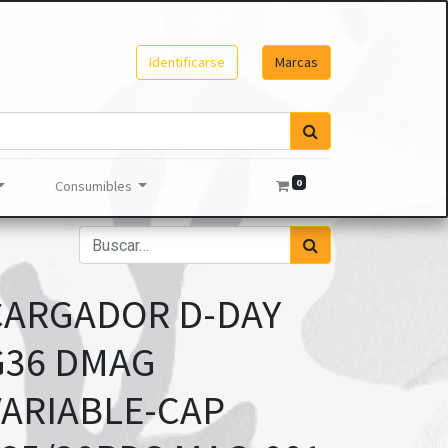
Identificarse
Marcas
0
Consumibles
CARGADOR D-DAY
G36 DMAG
VARIABLE-CAP