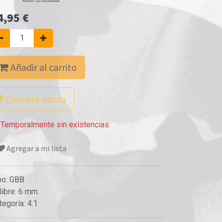
4,95
€
Añadir al carrito
Compra ahora
Temporalmente sin existencias
Agregar a mi lista
po
:
GBB
libre
:
6 mm.
tegoría
:
4.1