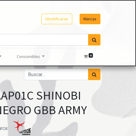
Identificarse
Marcas
0
Consumibles
AAP01C SHINOBI
NEGRO GBB ARMY
rca: