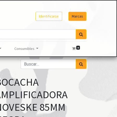
Identificarse
Marcas
0
Consumibles
BOCACHA
AMPLIFICADORA
NOVESKE 85MM