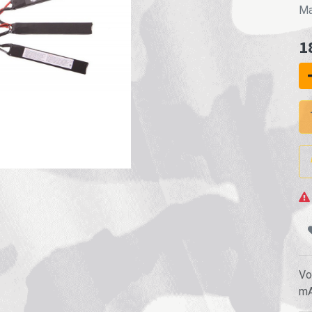
Ma
1
Vo
m