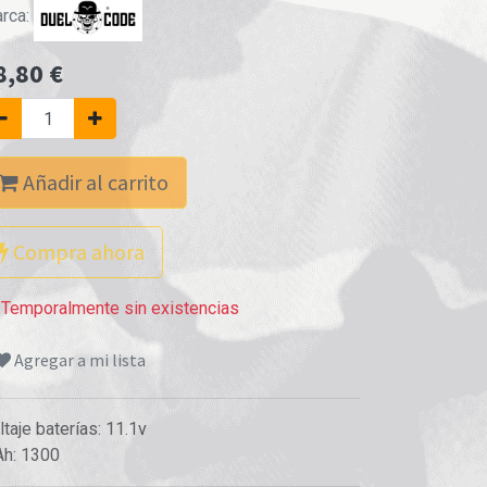
rca:
8,80
€
Añadir al carrito
Compra ahora
Temporalmente sin existencias
Agregar a mi lista
ltaje baterías
:
11.1v
Ah
:
1300