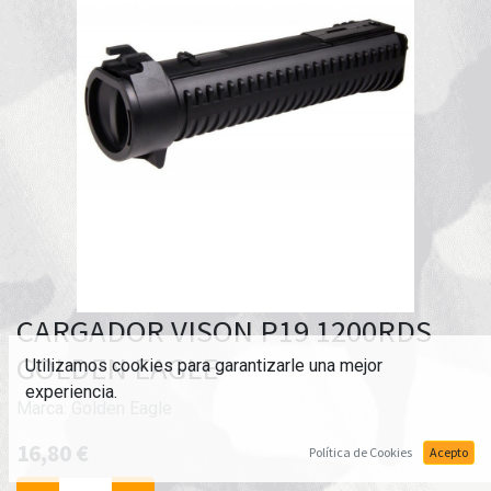
CARGADOR VISON P19 1200RDS
GOLDEN EAGLE
Utilizamos cookies para garantizarle una mejor
experiencia.
Marca:
Golden Eagle
16,80
€
Política de Cookies
Acepto