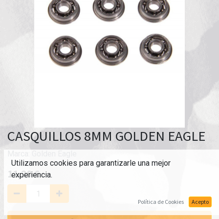
CASQUILLOS 8MM GOLDEN EAGLE
Marca:
Golden Eagle
Utilizamos cookies para garantizarle una mejor
11,20
€
experiencia.
Política de Cookies
Acepto