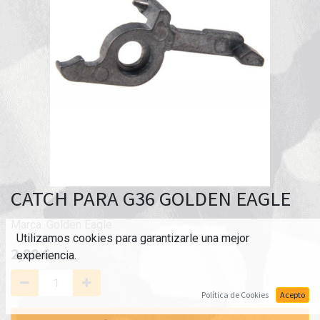
CATCH PARA G36 GOLDEN EAGLE
Marca:
Golden Eagle
Utilizamos cookies para garantizarle una mejor
2,80
€
experiencia.
Política de Cookies
Acepto