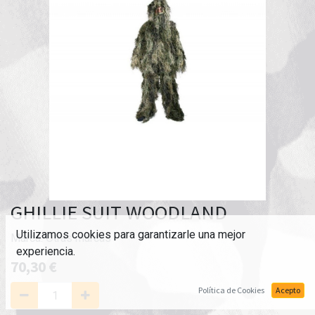
GHILLIE SUIT WOODLAND
Utilizamos cookies para garantizarle una mejor
Marca:
Otras marcas
experiencia.
70,30
€
Política de Cookies
Acepto