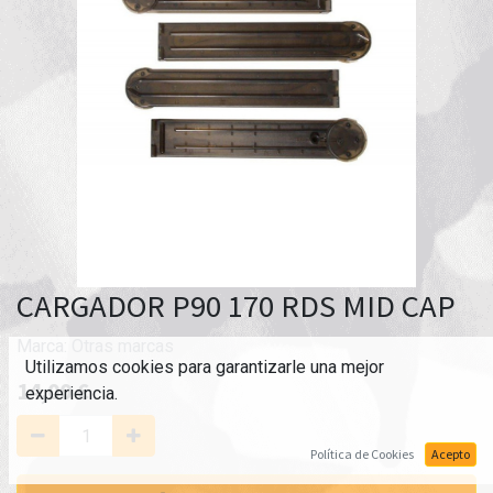
CARGADOR P90 170 RDS MID CAP
Marca:
Otras marcas
Utilizamos cookies para garantizarle una mejor
14,00
€
experiencia.
Política de Cookies
Acepto