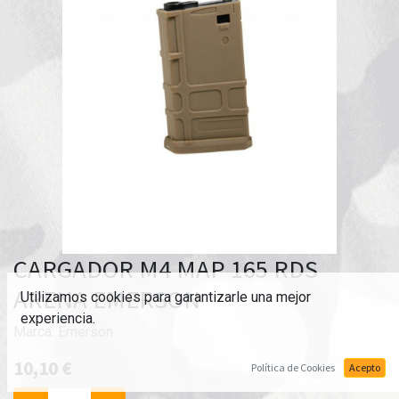
CARGADOR M4 MAP 165 RDS
ARENA EMERSON
Utilizamos cookies para garantizarle una mejor
experiencia.
Marca:
Emerson
10,10
€
Política de Cookies
Acepto