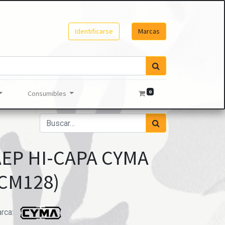
Identificarse
Marcas
0
Consumibles
AEP HI-CAPA CYMA
(CM128)
rca: