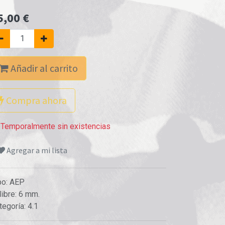
5,00
€
Añadir al carrito
Compra ahora
Temporalmente sin existencias
Agregar a mi lista
po
:
AEP
libre
:
6 mm.
tegoría
:
4.1