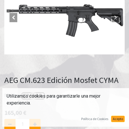
AEG CM.623 Edición Mosfet CYMA
Marca:
Utilizamos cookies para garantizarle una mejor
experiencia.
165,00
€
Política de Cookies
Acepto