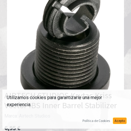
AIRTECH STUDIOS Krytac Kriss
Utilizamos cookies para garantizarle una mejor
Vector IBS Inner Barrel Stabilizer
experiencia.
Marca:
Airtech Studios
Política de Cookies
Acepto
6,95
€