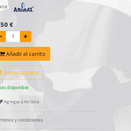
rca:
,50
€
Añadir al carrito
Compra ahora
uds disponible
Agregar a mi lista
rminos y condiciones