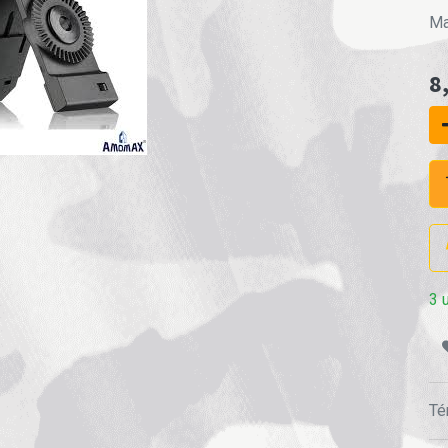
Ma
8
3 
Té