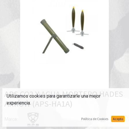
APS CO2 Y AGUA MORTERO HADES
Utilizamos cookies para garantizarle una mejor
ARROW (APS-HA1A)
experiencia.
Marca:
Política de Cookies
Acepto