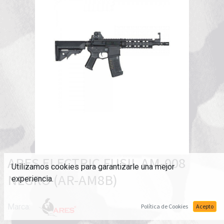
ARES ELECTRIC FUSIL AM-008
Utilizamos cookies para garantizarle una mejor
NEGRO (AR-AM8B)
experiencia.
Marca:
Política de Cookies
Acepto