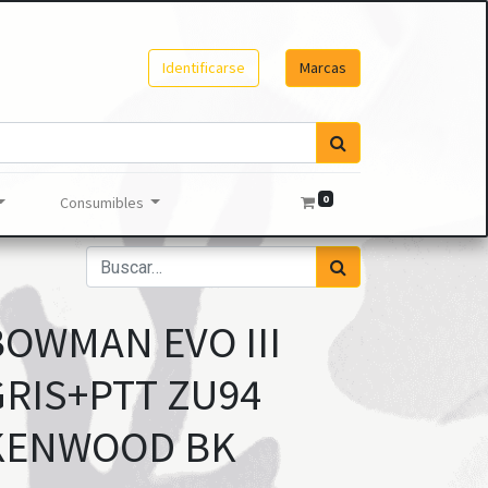
Identificarse
Marcas
0
Consumibles
BOWMAN EVO III
GRIS+PTT ZU94
KENWOOD BK