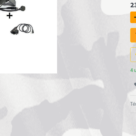
2
4 
Té