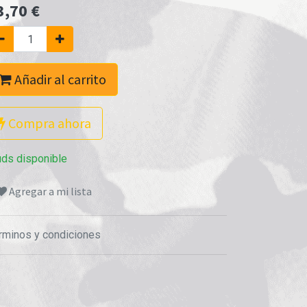
3,70
€
Añadir al carrito
Compra ahora
uds disponible
Agregar a mi lista
rminos y condiciones