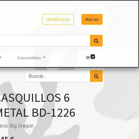
Identificarse
Marcas
0
Consumibles
CASQUILLOS 6
METAL BD-1226
rca:
Big Dragon
,45
€