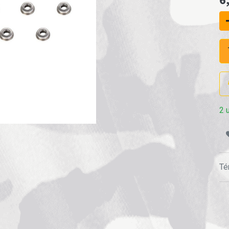
2 
Té