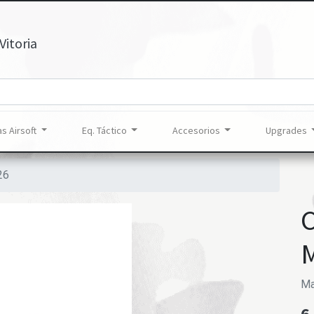
Vitoria
s Airsoft
Eq. Táctico
Accesorios
Upgrades
26
Ma
6