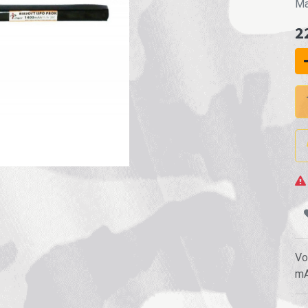
Ma
2
Vo
m