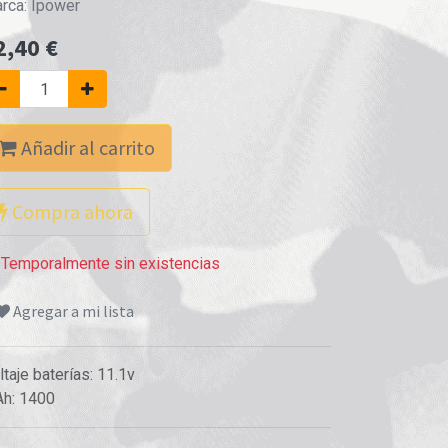
rca:
Ipower
2,40
€
Añadir al carrito
Compra ahora
Temporalmente sin existencias
Agregar a mi lista
ltaje baterías
:
11.1v
Ah
:
1400