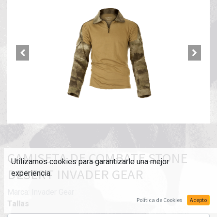
CAMISETA DE COMBATE STONE
Utilizamos cookies para garantizarle una mejor
DESERT INVADER GEAR
experiencia.
Marca:
Invader Gear
Política de Cookies
Acepto
Tallas