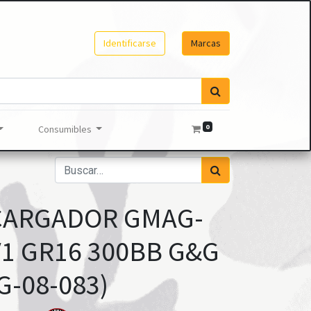
Identificarse
Marcas
0
Consumibles
CARGADOR GMAG-
V1 GR16 300BB G&G
G-08-083)