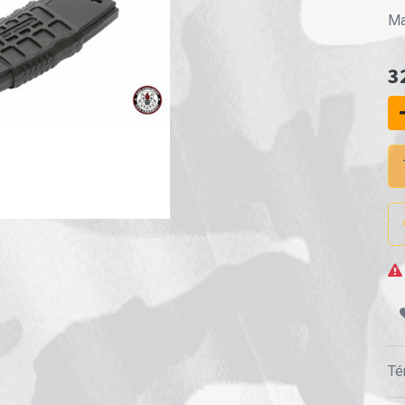
Ma
3
Té