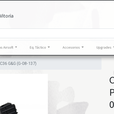
Vitoria
s Airsoft
Eq. Táctico
Accesorios
Upgrades
36 G&G (G-08-137)
0