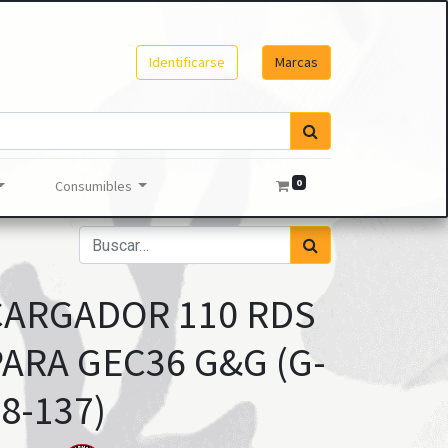
Identificarse
Marcas
0
Consumibles
CARGADOR 110 RDS
PARA GEC36 G&G (G-
8-137)