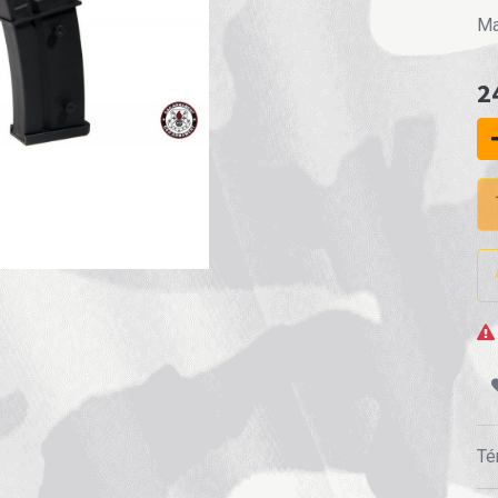
Ma
2
Té