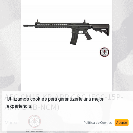
AEG CM15 KR-APR G&G (EGC-15P-
Utilizamos cookies para garantizarle una mejor
APR-BNB-NCM)
experiencia.
Marca:
Política de Cookies
Acepto