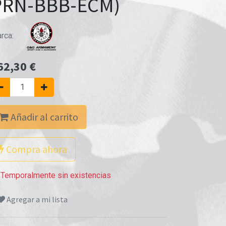
PRN-BBB-ECM)
rca:
62,30
€
Añadir al carrito
Compra ahora
Temporalmente sin existencias
Agregar a mi lista