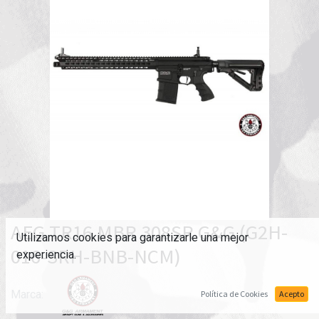
AEG TR16 MBR 308SR G&G (G2H-
Utilizamos cookies para garantizarle una mejor
016-SRH-BNB-NCM)
experiencia.
Marca:
Política de Cookies
Acepto