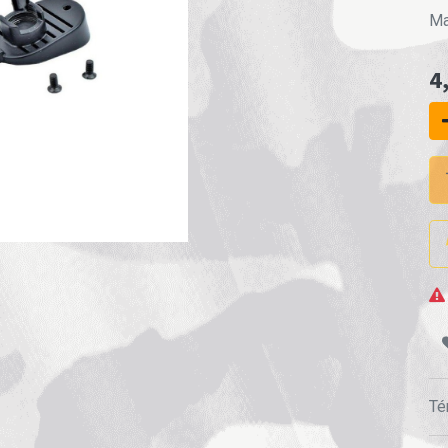
Ma
4
Té