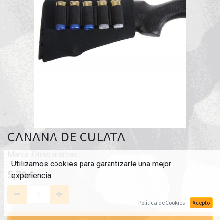
CANANA DE CULATA
Marca:
Otras marcas
Utilizamos cookies para garantizarle una mejor
5,70
€
experiencia.
Política de Cookies
Acepto