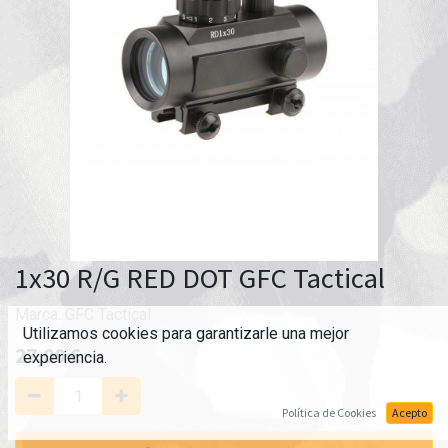
1x30 R/G RED DOT GFC Tactical
Marca:
GFC Tactical
Utilizamos cookies para garantizarle una mejor
27,00
€
experiencia.
Política de Cookies
Acepto