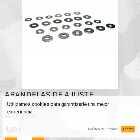
ARANDELAS DE AJUSTE
4TIPOS/24PCS MODIFY
Utilizamos cookies para garantizarle una mejor
experiencia.
Marca:
Modify
4,60
€
Política de Cookies
Acepto