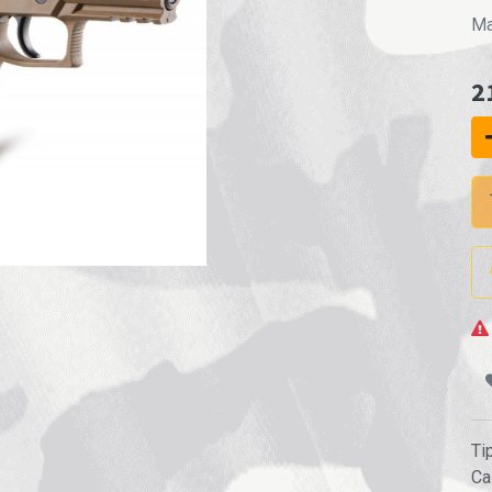
Ma
2
Ti
Ca