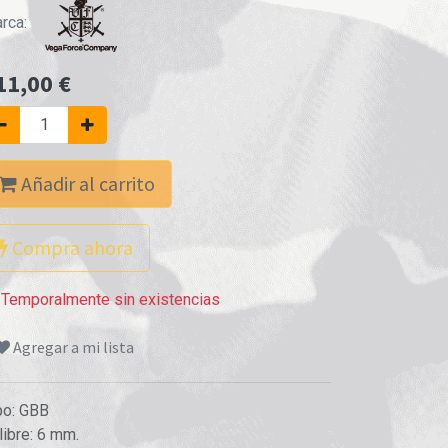
rca:
11,00
€
Añadir al carrito
Compra ahora
Temporalmente sin existencias
Agregar a mi lista
po
:
GBB
libre
:
6 mm.