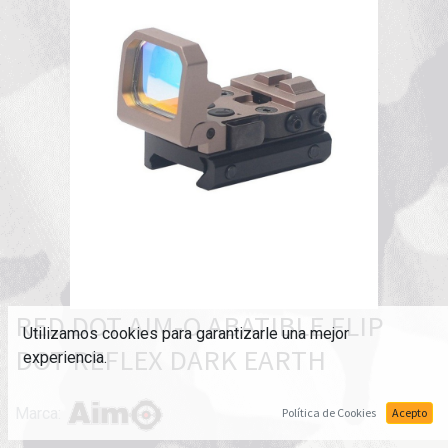
RED DOT AIM-O ABATIBLE FLIP
Utilizamos cookies para garantizarle una mejor
DOT REFLEX DARK EARTH
experiencia.
Marca:
Política de Cookies
Acepto