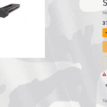
Ma
3
Té