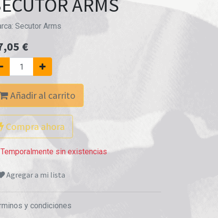
SECUTOR ARMS
rca:
Secutor Arms
7,05
€
Añadir al carrito
Compra ahora
Temporalmente sin existencias
Agregar a mi lista
rminos y condiciones