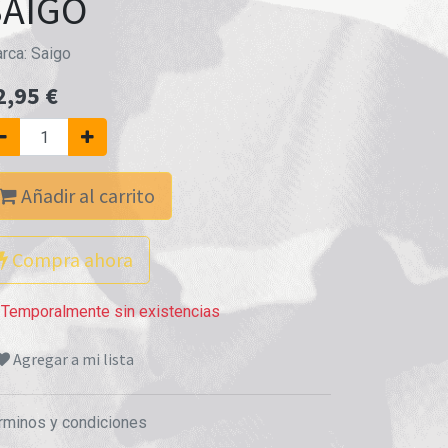
SAIGO
rca:
Saigo
2,95
€
Añadir al carrito
Compra ahora
Temporalmente sin existencias
Agregar a mi lista
rminos y condiciones