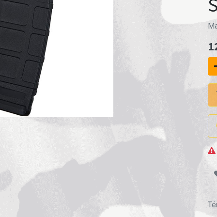
Ma
1
Té