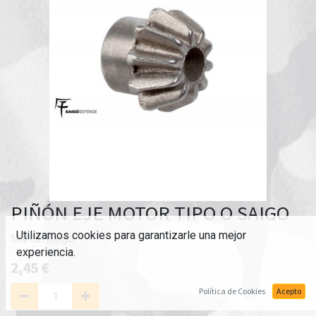
PIÑÓN EJE MOTOR TIPO O SAIGO
Utilizamos cookies para garantizarle una mejor
Marca:
Saigo
experiencia.
2,45
€
Política de Cookies
Acepto